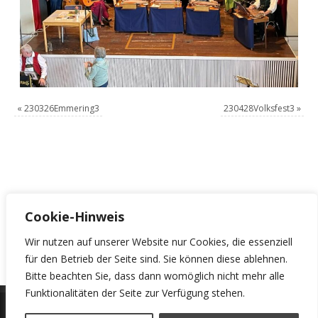
«
230326Emmering3
230428Volksfest3
»
Cookie-Hinweis
Schreibe einen Kommentar
Du musst
angemeldet
sein, um einen Kommentar abzugeben.
Wir nutzen auf unserer Website nur Cookies, die essenziell
für den Betrieb der Seite sind. Sie können diese ablehnen.
Bitte beachten Sie, dass dann womöglich nicht mehr alle
Funktionalitäten der Seite zur Verfügung stehen.