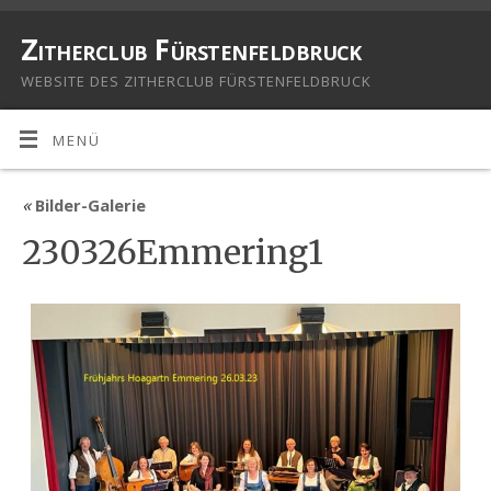
Zitherclub Fürstenfeldbruck
WEBSITE DES ZITHERCLUB FÜRSTENFELDBRUCK
MENÜ
«
Bilder-Galerie
230326Emmering1