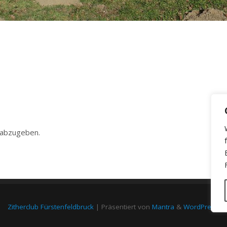
 abzugeben.
Zitherclub Fürstenfeldbruck
| Präsentiert von
Mantra
&
WordPress.